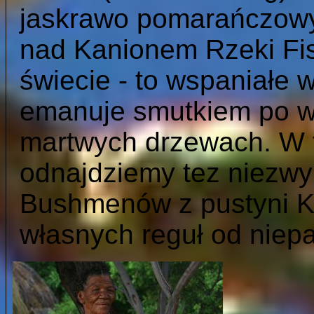
jaskrawo pomarańczowy
nad Kanionem Rzeki Fis
świecie - to wspaniałe 
emanuje smutkiem po wy
martwych drzewach. W t
odnajdziemy tez niezwy
Bushmenów z pustyni Ka
własnych reguł od niep