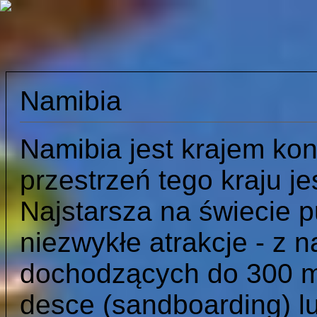
Namibia
Namibia jest krajem kon
przestrzeń tego kraju je
Najstarsza na świecie p
niezwykłe atrakcje - z
dochodzących do 300 m
desce (sandboarding) 